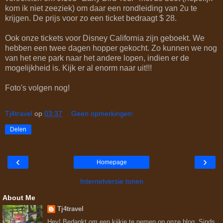
kom ik niet zeeziek) om daar een rondleiding van 2u te
krijgen. De prijs voor zo een ticket bedraagt $ 28.
Ook onze tickets voor Disney California zijn geboekt. We
hebben een twee dagen hopper gekocht. Zo kunnen we nog
van het ene park naar het andere lopen, indien er de
mogelijkheid is. Kijk er al enorm naar uit!!!
Foto's volgen nog!
Tj4travel
op
03:37
Geen opmerkingen:
Delen
‹
›
Homepage
Internetversie tonen
About Me
Tj4travel
Hey! Bedankt om een kijkje te nemen op onze blog. Sinds